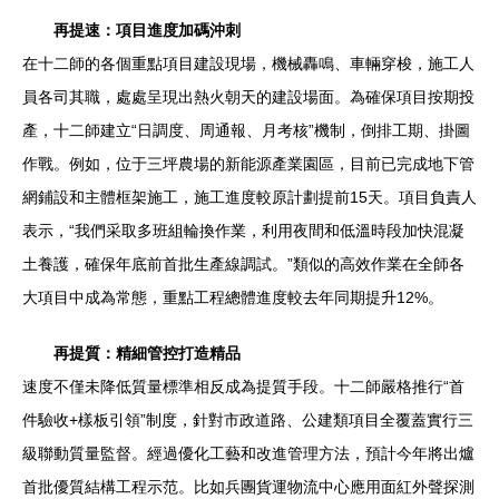
再提速：項目進度加碼沖刺
在十二師的各個重點項目建設現場，機械轟鳴、車輛穿梭，施工人
員各司其職，處處呈現出熱火朝天的建設場面。為確保項目按期投
產，十二師建立“日調度、周通報、月考核”機制，倒排工期、掛圖
作戰。例如，位于三坪農場的新能源產業園區，目前已完成地下管
網鋪設和主體框架施工，施工進度較原計劃提前15天。項目負責人
表示，“我們采取多班組輪換作業，利用夜間和低溫時段加快混凝
土養護，確保年底前首批生產線調試。”類似的高效作業在全師各
大項目中成為常態，重點工程總體進度較去年同期提升12%。
再提質：精細管控打造精品
速度不僅未降低質量標準相反成為提質手段。十二師嚴格推行“首
件驗收+樣板引領”制度，針對市政道路、公建類項目全覆蓋實行三
級聯動質量監督。經過優化工藝和改進管理方法，預計今年將出爐
首批優質結構工程示范。比如兵團貨運物流中心應用面紅外聲探測