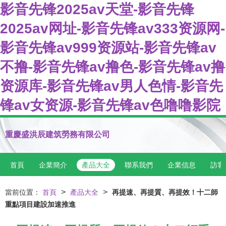
影音先锋2025av天堂-影音先锋
2025av网址-影音先锋av333资源网-
影音先锋av999资源站-影音先锋av
不撸-影音先锋av撸色-影音先锋av撸
资源库-影音先锋av男人色情-影音先
锋av女资源-影音先锋av色噜噜影院
重慶盛洪辰建筑勞務有限公司
首頁
企業簡介
產品大全
聯系我們
企業信息
訪客
>
>
當前位置：
首頁
產品大全
再提速、再提質、再提效！十二師
重點項目建設加速推進