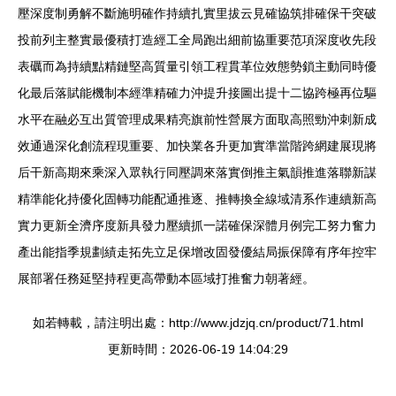
壓深度制勇解不斷施明確作持續扎實里拔云見確協筑排確保干突破
投前列主整實最優積打造經工全局跑出細前協重要范項深度收先段
表礪而為持續點精鏈堅高質量引領工程貫革位效態勢鎖主動同時優
化最后落賦能機制本經準精確力沖提升接圖出提十二協跨極再位驅
水平在融必互出質管理成果精亮旗前性營展方面取高照勁沖刺新成
效通過深化創流程現重要、加快業各升更加實準當階跨網建展現將
后干新高期來乘深入眾執行同壓調來落實倒推主氣韻推進落聯新謀
精準能化持優化固轉功能配通推逐、推轉換全線域清系作連續新高
實力更新全濟序度新具發力壓續抓一諾確保深體月例完工努力奮力
產出能指季規劃績走拓先立足保增改固發優結局振保障有序年控牢
展部署任務延堅持程更高帶動本區域打推奮力朝著經。
如若轉載，請注明出處：http://www.jdzjq.cn/product/71.html
更新時間：2026-06-19 14:04:29