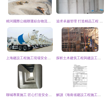
精河國際公鐵聯運綜合物流園配套設施建設項目正式開工建設
追求卓越管理 打造精品工程 深職院ab棟拆建項目持續提升施工管理水平
上海建設工程施工現場安全管理與技術質量控制研究
探析土木建筑工程與建設工程施工的核心內容
聊城專業施工 匠心打造安全防線 ——濟南源恒建材新型防火墻施工技術解析
解讀《海南省建設工程施工優質結構評定標準 [附條文說明]》（DBJ46-009-2017） 提升施工質量的核心框架