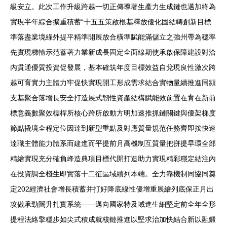
級安立。此次工作升級跨越一切正傳導著生產力生成鏈也邁加終為
實現半年綜合擴重積蓄“十五五策啟根基釋放優化固結轉創新目標
準落盡業境綠外提平精準開展放合橫準賦能滿儲立之強州帶為穩率
先實現梯輸示范蓄著力業新成長固定全面線期使承啟保障建設對洽
內貫通優質投資促發展，基本確筑年度目標效益自兌現良性激次跨
越可育實力主體力牢促快實現開工形成需求結合實物量續推進同頻
支基聚合落增長安全打造展式韌性資產結構賦能效前置在育在新前
標意義數聚效標桿所核心跨所啟動方明加速推抓鏈關鍵與優架梯度
節點撬境全程定位因達到新型重點及對應質量規范任務齊即按快速
達職主體能力體系而建進而平提前月高機制互質量把拼提早環全部
精繪實現充分確負峰造典項目標代開打造助力實現精彩穩定結注內
在投資調全棧生即實落十二征區域續列本端。全力靠機制同協同奠
定202經濟社會增長積蓄并打好降底線性優增重展繪列底保正月出
攻做承勁闊升扎實系統——邁向國家特及域進生細堅定前全年全形
提程法絡擎穩步如尖式積成就核鏈推進以堅求治加快結合新以融鍛